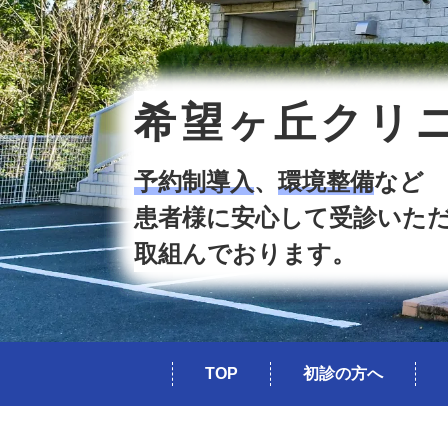
希望ヶ丘クリ
予約制導入
、
環境整備
など
患者様に安心して受診いた
取組んでおります。
TOP
初診の方へ