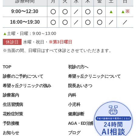
診療時間
月
火
水
木
金
土
日
9:00〜12:30
◯
◯
／
◯
◯
▲
▲
※
16:00〜19:30
◯
◯
／
◯
◯
／
／
▲
土曜・日曜：9:00～13:00
休診日
水曜・祝日・
※第3日曜日
※当面の間、日曜日はすべて休診とさせていただきます。
TOP
初診の方へ
診察のご予約について
希望ヶ丘クリニックについて
希望ヶ丘クリニックの強み
院長あいさつ
診療案内
内科
生活習慣病
小児科
花粉症対策
健康診断
予防接種
AGA・ED治療
お知らせ
ブログ